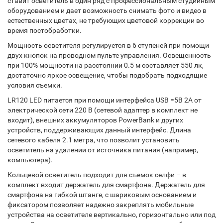
ставит осветитель в один ряд с профессиональным студийным
оборудованием и дает возможность снимать фото и видео в
естественных цветах, не требующих цветовой коррекции во
время постобработки.
Мощность осветителя регулируется в 6 ступеней при помощи
двух кнопок на проводном пульте управления. Освещенность
при 100% мощности на расстоянии 0.5 м составляет 550 лк,
достаточно яркое освещение, чтобы подобрать подходящие
условия съемки.
LR120 LED питается при помощи интерфейса USB =5В 2A от
электрической сети 220 В (сетевой адаптер в комплект не
входит), внешних аккумуляторов PowerBank и других
устройств, поддерживающих данный интерфейс. Длина
сетевого кабеля 2.1 метра, что позволит установить
осветитель на удалении от источника питания (например,
компьютера).
Кольцевой осветитель подходит для съемок селфи – в
комплект входит держатель для смартфона. Держатель для
смартфона на гибкой штанге, с шариковым основанием и
фиксатором позволяет надежно закреплять мобильные
устройства на осветителе вертикально, горизонтально или под