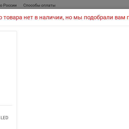
о России
Способы оплаты
 товара нет в наличии, но мы подобрали вам
Осветитель кольцев
вет
Кольцевые лампы для фотосъемки
Рейтинг:
Артикул:
13 015 руб
Цена:
 LED