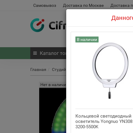
Самовывоз
Доставка по Москве
Доставка п
Данного
В наличии
Каталог
товаров
Главная
Студийное оборудование
Студийный с
Нет в наличии
Кольцевой светодиодный
осветитель Yongnuo YN308
3200-5500K