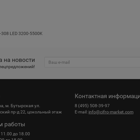
-308 LED 3200-5500K
а на новости
спецпредложений!
с
Контактная информац
ва, м. Бутырская ул.
8 (495) 508-39-97
кий пр-д 22, цокольный этаж
E-mail:
info@cifro-market.com
м работы
 11.00 до 18.00