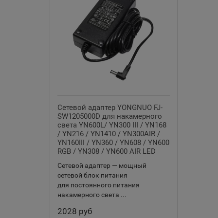
Сетевой адаптер YONGNUO FJ-
SW1205000D для накамерного
света YN600L/ YN300 III / YN168
/ YN216 / YN1410 / YN300AIR /
YN160III / YN360 / YN608 / YN600
RGB / YN308 / YN600 AIR LED
Сетевой адаптер — мощный
сетевой блок питания
для постоянного питания
накамерного света ...
2028 руб