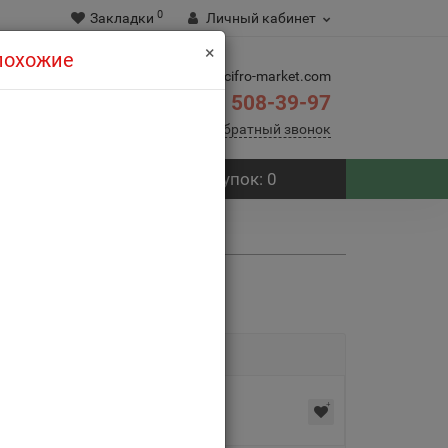
0
Закладки
Личный кабинет
×
 похожие
info@cifro-market.com
508-39-97
8(495)
Заказать обратный звонок
Корзина
покупок
: 0
ой Viltrox Weeylite WE-10S
0 отзывов
617271