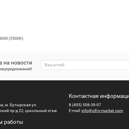
608 (5500K)
а на новости
спецпредложений!
с
Контактная информац
ва, м. Бутырская ул.
8 (495) 508-39-97
кий пр-д 22, цокольный этаж
E-mail:
info@cifro-market.com
м работы