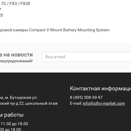
a 7C / FX3 / FX30
P
H5
ровой камеры Compact V-Mount Battery Mounting System
а на новости
спецпредложений!
с
Контактная информац
ва, м. Бутырская ул.
8 (495) 508-39-97
кий пр-д 22, цокольный этаж
E-mail:
info@cifro-market.com
м работы
 11.00 до 18.00
00 до 18.00