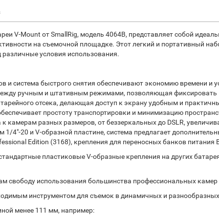
з
еи V-Mount от SmallRig, модель 4064B, представляет собой идеал
тивности на съемочной площадке. Этот легкий и портативный на
д различные условия использования.
ов и система быстрого снятия обеспечивают экономию времени и у
 между ручным и штативным режимами, позволяющая фиксировать 
тарейного отсека, делающая доступ к экрану удобным и практичн
обеспечивает простоту транспортировки и минимизацию пространс
 к камерам разных размеров, от беззеркальных до DSLR, увеличив
1/4"-20 и V-образной пластине, система предлагает дополнитель
ssional Edition (3168), крепления для переносных банков питания 
тандартные пластиковые V-образные крепления на других батарея
 вам свободу использования большинства профессиональных камер 
бходимым инструментом для съемок в динамичных и разнообразных у
ой менее 111 мм, например: