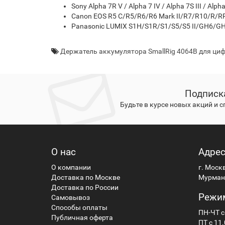
Sony Alpha 7R V / Alpha 7 IV / Alpha 7S III / Alph
Canon EOS R5 C/R5/R6/R6 Mark II/R7/R10/R/R
Panasonic LUMIX S1H/S1R/S1/S5/S5 II/GH6/G
Держатель аккумулятора SmallRig 4064B для циф
Подписк
Будьте в курсе новых акций и 
О нас
Адре
О компании
г. Моск
Доставка по Москве
Мурманс
Доставка по России
Режи
Самовывоз
Способы оплаты
ПН-ЧТ с
Публичная оферта
ПТ с 11.