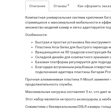
0
Описание
Отзывы
Как оформить зака
Компактная универсальная система крепления батар
стремящихся к максимальной мобильности и эффек
множество моделей камер и легко адаптируется по
Особенности:
Быстрая и простая установка без инструмент
Пластина Arca-Swiss для быстрого перехода
Вращающаяся на 90 градусов конструкция ба
Складной дизайн для компактного хранения 
Базовая платформа регулируется для подхода
Благодаря встроенным резьбовым отверстиям 
подключения адаптера пластины батареи Profe
Прочная алюминиевая пластина V-Mount заменяет с
продолжительность службы.
Максимальная нагрузка составляет 5 кг, что дает
Этот набор является не просто аксессуаром, а нео
Совместима с беззеркальными/DSLR камеры толщин