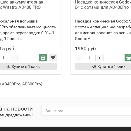
шка аккумуляторная
Насадка коническая Godox
x Witstro AD400 PRO
04 с сотами для AD400Pro
ерсальная вспышка
Насадка коническая Godox 
0Pro обеспечивает мощность
с сотами специально разраб
, время перезарядки 0,01~1
для использования со вспы
д, 12 посл...
Godox A...
15 руб
1980 руб
-
+
+
Купить в 1 клик
Купить в 1 клик
я AD400Pro
,
AD300Pro)
а на новости
спецпредложений!