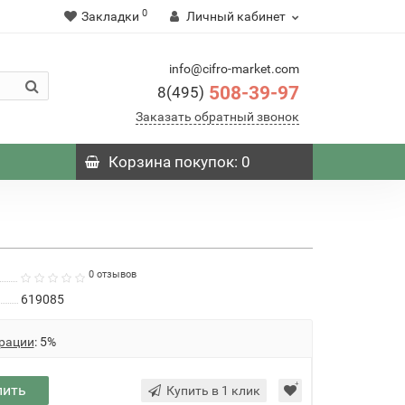
0
Закладки
Личный кабинет
info@cifro-market.com
508-39-97
8(495)
Заказать обратный звонок
Корзина
покупок
: 0
0 отзывов
619085
рации
: 5%
пить
Купить в 1 клик