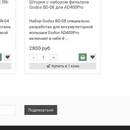
 SN-
Шторки с набором фильтров
Кольцо
Godox BD-08 для AD400Pro
AB для 
SN-04
Набор Godox BD-08 специально
Адаптер
отана
разработан для аккумуляторной
устанав
шкой
вспышки Godox AD400Pro
различ
включает в себя 4-...
совмест
2800 руб
740 ру
-
-
+
Купить в 1 клик
Подписаться