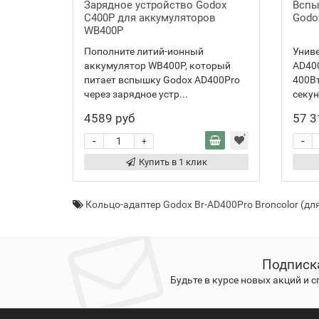
Зарядное устройство Godox
Вспы
C400P для аккумуляторов
Godo
WB400P
Пополните литий-ионный
Унив
аккумулятор WB400P, который
AD40
питает вспышку Godox AD400Pro
400Вт
через зарядное устр...
секун
4589 руб
57 3
-
-
+
Купить в 1 клик
Кольцо-адаптер Godox Br-AD400Pro Broncolor (дл
Подписк
Будьте в курсе новых акций и 