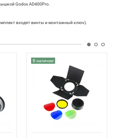
пышкой Godox AD400Pro.
комплект входят винты и монтажный ключ).
В наличии
В нали