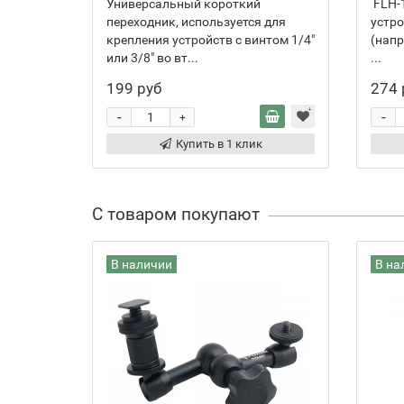
Универсальный короткий
FLH-1
переходник, используется для
устро
крепления устройств с винтом 1/4"
(нап
или 3/8" во вт...
...
199 руб
274 
-
-
+
Купить в 1 клик
С товаром покупают
В наличии
В на