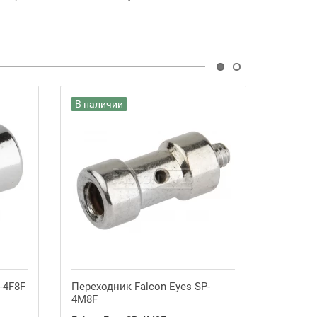
В наличии
В нали
-4F8F
Переходник Falcon Eyes SP-
Переход
4M8F
4M8M