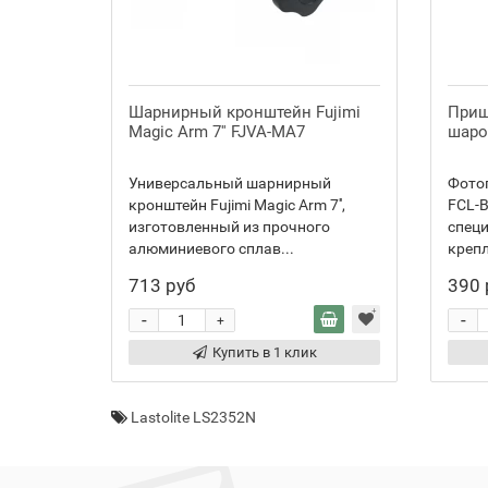
Шарнирный кронштейн Fujimi
Прищ
Magic Arm 7'' FJVA-MA7
шаро
Универсальный шарнирный
Фото
кронштейн Fujimi Magic Arm 7'',
FCL-B
изготовленный из прочного
спец
алюминиевого сплав...
крепл
713 руб
390 
-
-
+
Купить в 1 клик
Lastolite LS2352N