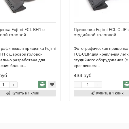
епка Fujimi FCL-BH1 с
Прищепка Fujimi FCL-CLIP 
вой головой
студийной головкой
графическая прищепка Fujimi
Фотографическая прищепка 
H1 с шаровой головой
FCL-CLIP для крепления легк
иально разработана для
студийного оборудования (с
ения больш...
креплением...
руб
434 руб
-
+
+
Купить в 1 клик
Купить в 1 клик