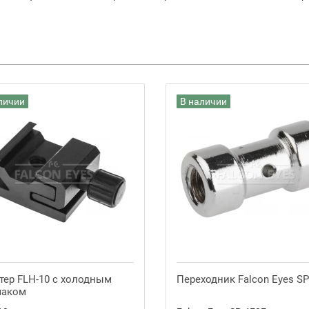
личии
В наличии
тер FLH-10 с холодным
Переходник Falcon Eyes SP
маком