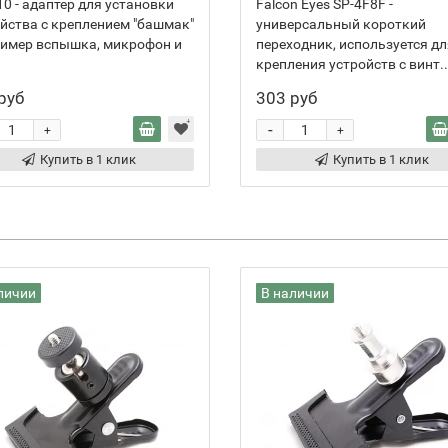
0 - адаптер для установки
Falcon Eyes SP-4F8F -
йства с креплением "башмак"
универсальный короткий
ример вспышка, микрофон и
переходник, используется дл
крепления устройств с винт..
руб
303 руб
-
+
+
Купить в 1 клик
Купить в 1 клик
личии
В наличии