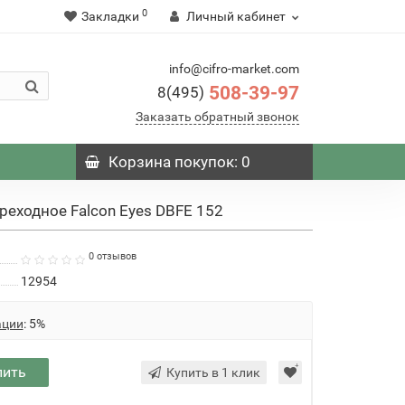
0
Закладки
Личный кабинет
info@cifro-market.com
508-39-97
8(495)
Заказать обратный звонок
Корзина
покупок
: 0
реходное Falcon Eyes DBFE 152
0 отзывов
12954
ации
: 5%
пить
Купить в 1 клик