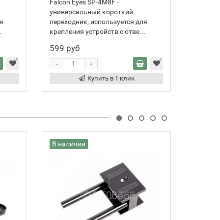
Falcon Eyes SP-4M8F -
Falcon 
универсальный короткий
универ
я
переходник, используется для
переход
.
крепления устройств с отве...
креплени
599 руб
619 ру
-
-
+
Купить в 1 клик
В наличии
В нали