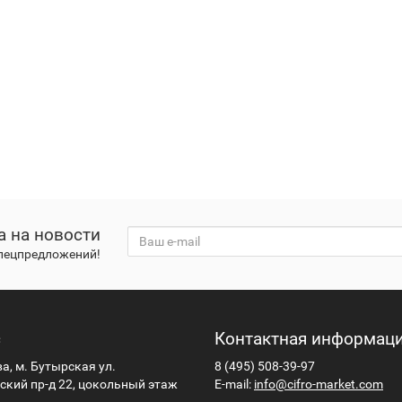
а на новости
спецпредложений!
с
Контактная информац
ва, м. Бутырская ул.
8 (495) 508-39-97
кий пр-д 22, цокольный этаж
E-mail:
info@cifro-market.com