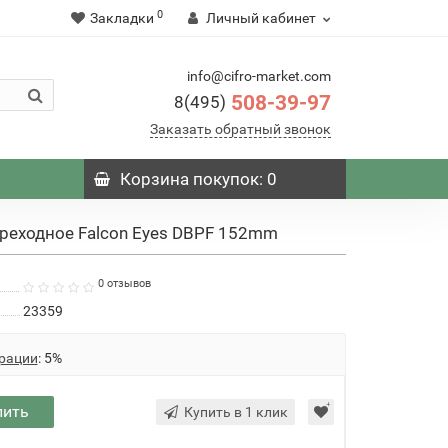
0
Закладки
Личный кабинет
info@cifro-market.com
508-39-97
8(495)
Заказать обратный звонок
Корзина
покупок
: 0
реходное Falcon Eyes DBPF 152mm
0 отзывов
23359
рации
: 5%
пить
Купить в 1 клик