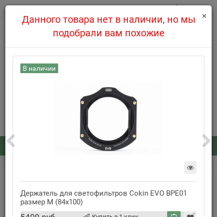
0
×
Данного товара нет в наличии, но мы
подобрали вам похожие
В наличии
info@cifro-market.com
508-39-97
8(495)
Заказать обратный звонок
Каталог
: 0
...
Держатели светофильтров
Держатель для светофильтров Cokin EVO BZE01 размер L
(100x144)
Держатель для светофильтров Cokin EVO BPE01
размер M (84x100)
Нет в наличии
Купить в 1 клик