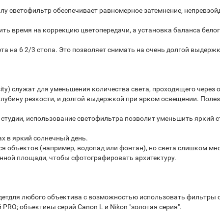
у светофильтр обеспечивает равномерное затемнение, непревзойд
ить время на коррекцию цветопередачи, а установка баланса белог
а на 6 2/3 стопа. Это позволяет снимать на очень долгой выдержк
ity) служат для уменьшения количества света, проходящего через 
лубину резкости, и долгой выдержкой при ярком освещении. Поле
в студии, использование светофильтра позволит уменьшить яркий 
ах в яркий солнечный день.
ся объектов (например, водопад или фонтан), но света слишком мн
ённой площади, чтобы сфотографировать архитектуру.
етдля любого объектива с возможностью использовать фильтры с
PRO; объективы серий Canon L и Nikon "золотая серия".