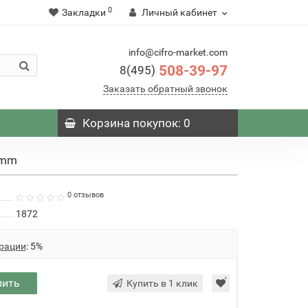
0
Закладки
Личный кабинет
info@cifro-market.com
508-39-97
8(495)
Заказать обратный звонок
Корзина
покупок
: 0
2mm
0 отзывов
1872
рации
: 5%
пить
Купить в 1 клик