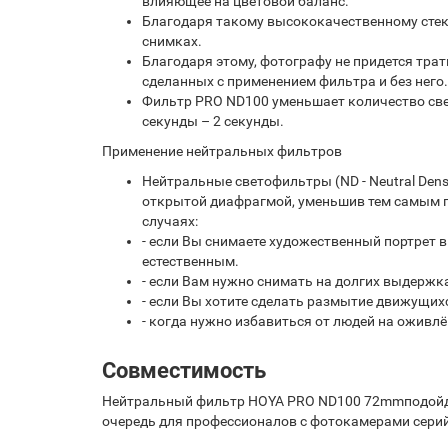
влияющее на цветовой баланс.
Благодаря такому высококачественному стекл
снимках.
Благодаря этому, фотографу не придется трат
сделанных с применением фильтра и без него.
Фильтр PRO ND100 уменьшает количество свет
секунды – 2 секунды.
Применение нейтральных фильтров
Нейтральные светофильтры (ND - Neutral Dens
открытой диафрагмой, уменьшив тем самым г
случаях:
- если Вы снимаете художественный портрет 
естественным.
- если Вам нужно снимать на долгих выдержк
- если Вы хотите сделать размытие движущих
- когда нужно избавиться от людей на оживл
Совместимость
Нейтральный фильтр HOYA PRO ND100 72mm подойд
очередь для профессионалов с фотокамерами серий 