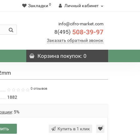
0
Закладки
Личный кабинет
info@cifro-market.com
508-39-97
8(495)
Заказать обратный звонок
Корзина
покупок
: 0
82mm
0 отзывов
1882
рации
: 5%
пить
Купить в 1 клик