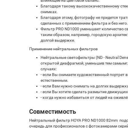
влияющее на цветовой баланс.
Благодаря такому высококачественному стекл
снимках.
Благодаря этому, фотографу не придется трат
сделанных с применением фильтра и без него.
Фильтр PRO ND1000 уменьшает количество све
таким образом, например, городскую архитект
долгой выдержке.
Применение нейтральных фильтров
Нейтральные светофильтры (ND - Neutral Dens
открытой диафрагмой, уменьшив тем самымгл
случаях:
- если Вы снимаете художественный портрет 
естественным.
- если Вам нужно снимать на долгих выдержк
- если Вы хотите сделать размытие движущих
- когда нужно избавиться от людей на оживл
Совместимость
Нейтральный фильтр HOYA PRO ND1000 82mm подой
очередь для профессионалов с фотокамерами серий 