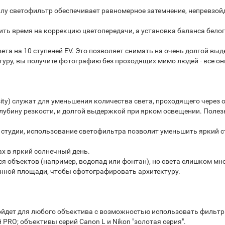
у светофильтр обеспечивает равномерное затемнение, непревзойд
ить время на коррекцию цветопередачи, а установка баланса белог
та на 10 ступеней EV. Это позволяет снимать на очень долгой вы
уру, вы получите фотографию без проходящих мимо людей - все он
ity) служат для уменьшения количества света, проходящего через 
убину резкости, и долгой выдержкой при ярком освещении. Поле
в студии, использование светофильтра позволит уменьшить яркий 
ах в яркий солнечный день.
ся объектов (например, водопад или фонтан), но света слишком мн
ённой площади, чтобы сфотографировать архитектуру.
дет для любого объектива с возможностью использовать фильтры
PRO; объективы серий Canon L и Nikon "золотая серия".