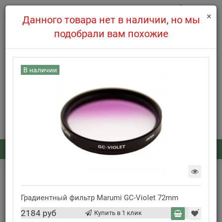
0
×
Данного товара нет в наличии, но мы
подобрали вам похожие
В наличии
7.08 магазин не работает по техническим причинам.
508-39-97
8(495)
Заказать обратный звонок
Каталог
: 0
...
Градиентные фильтры
Градиентный фильтр Marumi GC-Blue 72mm
Градиентный фильтр Marumi GC-Violet 72mm
2184 руб
Нет в наличии
Купить в 1 клик