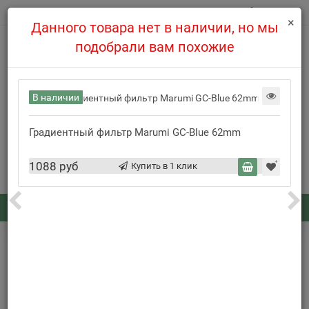
0
×
Данного товара нет в наличии, но мы
подобрали вам похожие
В наличии
info@cifro-market.com
508-39-97
8(495)
Градиентный фильтр Marumi GC-Blue 62mm
Заказать обратный звонок
1088 руб
Купить в 1 клик
Каталог
: 0
...
Градиентные фильтры
Серый градиентный фильтр Marumi GC-Gray 62mm
Нет в наличии