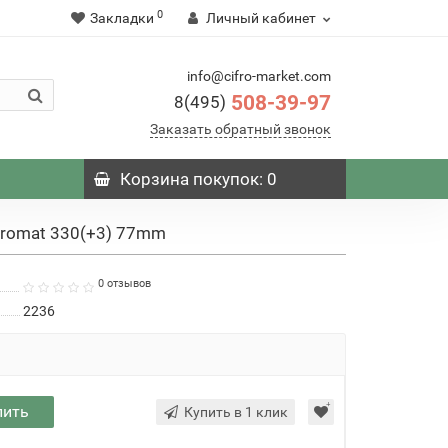
0
Закладки
Личный кабинет
info@cifro-market.com
508-39-97
8(495)
Заказать обратный звонок
Корзина
покупок
: 0
romat 330(+3) 77mm
0 отзывов
2236
пить
Купить в 1 клик