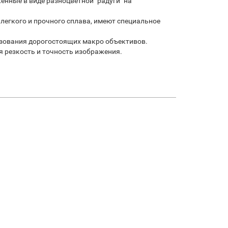
нные в виде разноцветной "радуги" на
егкого и прочного сплава, имеют специальное
зования дорогостоящих макро объективов.
я резкость и точность изображения.