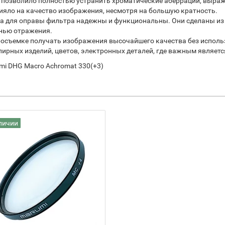
позволило полностью устранить хроматические аберрации, выраже
лияло на качество изображения, несмотря на большую кратность.
 для оправы фильтра надежны и функциональны. Они сделаны из л
нью отражения.
осъемке получать изображения высочайшего качества без исполь
рных изделий, цветов, электронных деталей, где важным являетс
i DHG Macro Achromat 330(+3)
личии