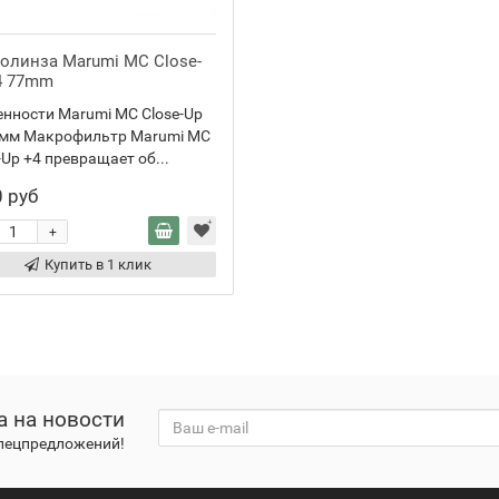
олинза Marumi MC Close-
4 77mm
нности Marumi MC Close-Up
7мм Макрофильтр Marumi MC
-Up +4 превращает об...
 руб
+
Купить в 1 клик
а на новости
спецпредложений!