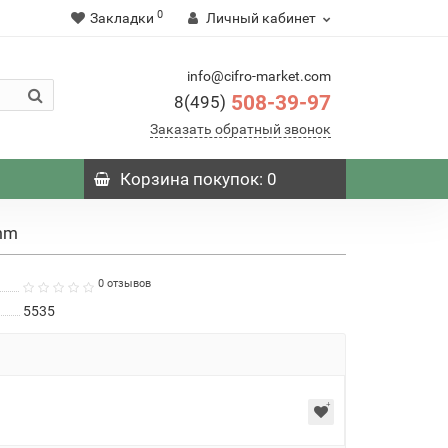
0
Закладки
Личный кабинет
info@cifro-market.com
508-39-97
8(495)
Заказать обратный звонок
Корзина
покупок
: 0
mm
0 отзывов
5535