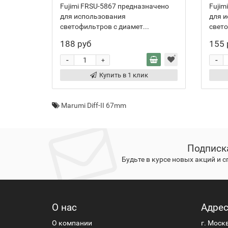
Fujimi FRSU-5867 предназначено
Fujim
для использования
для 
светофильтров с диамет...
свето
188 руб
155 
-
-
+
Купить в 1 клик
Marumi Diff-II 67mm
Подписк
Будьте в курсе новых акций и 
О нас
Адре
О компании
г. Моск