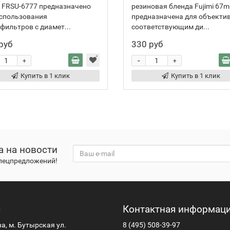
i FRSU-6777 предназначено
резиновая бленда Fujimi 67
использования
предназначена для объектив
фильтров с диамет...
соответствующим ди...
руб
330 руб
-
+
+
Купить в 1 клик
Купить в 1 клик
а на новости
спецпредложений!
с
Контактная информац
ва, м. Бутырская ул.
8 (495) 508-39-97