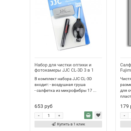
Набор для чистки оптики и
Салф
фотокамеры JJC CL-3D 3 в 1
Fujim
В комплект набора JJC CL-3D
Чистя
входит: - воздушная груша
разм
- салфетка из микрофибры 17 ...
для о
пласт
653 руб
179 
-
-
+
Купить в 1 клик