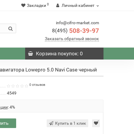
0
Закладки
Личный кабинет
info@cifro-market.com
508-39-97
8(495)
Заказать обратный звонок
Корзина
покупок
: 0
авигатора Lowepro 5.0 Navi Case черный
0 отзывов
4549
ации
: 4%
пить
Купить в 1 клик