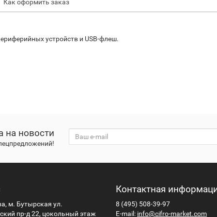
Как оформить заказ
периферийных устройств и USB-флеш.
а на новости
спецпредложений!
с
Контактная информац
ва, м. Бутырская ул.
8 (495) 508-39-97
кий пр-д 22, цокольный этаж
E-mail:
info@cifro-market.com