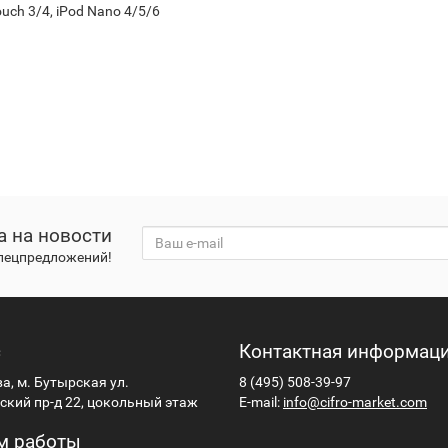
uch 3/4, iPod Nano 4/5/6
а на новости
спецпредложений!
с
Контактная информац
ва, м. Бутырская ул.
8 (495) 508-39-97
кий пр-д 22, цокольный этаж
E-mail:
info@cifro-market.com
м работы