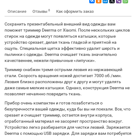
0
Описание
Отзывы
Как оформить заказ
Сохранить презентабельный внешний вид одежды вам
поможет триммер Deerma от Xiaomi. После нескольких циклов
стирок на одежде могут появляться катышки, которые
устройство срезает, делая ткань гладкой и приятной на
ощупь. Специальная щетка эффективно удалит шерсть и
пылинки с одежды. Deerma очищает ткань значительно
качественнее, нежели привычные «липучки».
Триммер снабжен тремя острыми лезвия из нержавеющей
стали. Скорость вращения ножей достигает 7000 об./мин.
Лезвия близко расположены друг к другу и могут удалять
даже самые мелкие катышки. Однако, конструкция Deerma не
позволяет нечаянно повредить ткань.
Прибор очень компактен и готов позаботиться о
безупречности вашей одежды, куда бы вы ни поехали. Все, что
срезает и счищает триммер, остается внутри корпуса,
отработанный материал не засоряет пространство вокруг.
Устройство легко разбирается для чистки лезвий. Заряжается
Deerma с помощью USB зарядки. Для зарядки вам потребуется