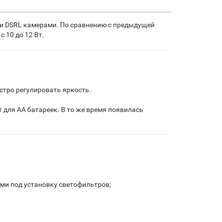
о и DSRL камерами. По сравнению с предыдущей
 10 до 12 Вт.
стро регулировать яркость.
 для AA батареек. В то же время появилась
ми под установку светофильтров;