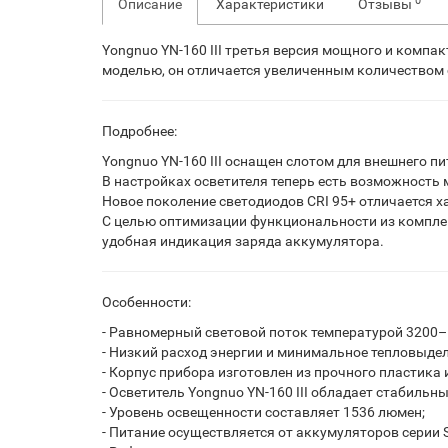
0
Описание
Характеристики
Отзывы
Yongnuo YN-160 III третья версия мощного и компа
моделью, он отличается увеличенным количеством с
Подробнее:
Yongnuo YN-160 III оснащен слотом для внешнего пи
В настройках осветителя теперь есть возможность 
Новое поколение светодиодов CRI 95+ отличается 
С целью оптимизации функциональности из комплект
удобная индикация заряда аккумулятора.
Особенности:
- Равномерный световой поток температурой 3200–
- Низкий расход энергии и минимальное тепловыдел
- Корпус прибора изготовлен из прочного пластик
- Осветитель Yongnuo YN-160 III обладает стабиль
- Уровень освещенности составляет 1536 люмен;
- Питание осуществляется от аккумуляторов серии