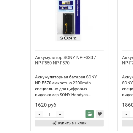
Аккумулятор SONY NP-F330 /
Акку
NP-F550 NP-F570
NP-F
Аккумуляторная батарея SONY
Акку
NP-F570 емкостью 2200mAh
SONY
специально для цифровых
спец
видеокамер SONY Handyca...
видео
1620 руб
1860
-
-
+
Купить в 1 клик