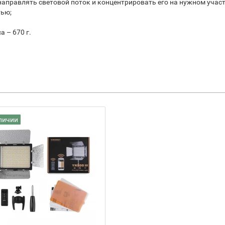
аправлять световой поток и концентрировать его на нужном участ
тью;
а – 670 г.
личии