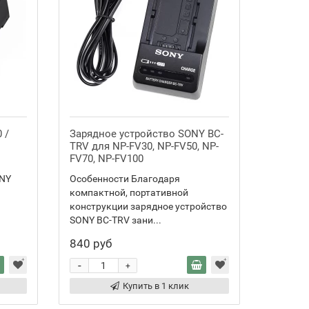
 /
Зарядное устройство SONY BC-
Зарядн
TRV для NP-FV30, NP-FV50, NP-
V615 дл
FV70, NP-FV100
NP-F97
ONY
Особенности Благодаря
Особенн
компактной, портативной
компакт
конструкции зарядное устройство
констру
SONY BC-TRV зани...
SONY BC
840 руб
870 ру
-
-
+
Купить в 1 клик