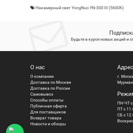
Накамерный свет YongNuo YN-300 III (5600K)
Подписк
Будьте в курсе новых акций и 
О нас
Адре
О компании
г. Моск
Доставка по Москве
Мурманс
Доставка по России
Режи
Самовывоз
Способы оплаты
ПН-ЧТ с
Публичная оферта
ПТ с 11.
Для поставщиков
СБ с 12.
Возврат товара
Воскрес
Новости и обзоры