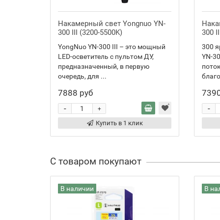
Накамерный свет Yongnuo YN-
Нака
300 III (3200-5500K)
300 I
YongNuo YN-300 III – это мощный
300 я
LED-осветитель с пультом ДУ,
YN-30
предназначенный, в первую
поток
очередь, для ...
благо
7888 руб
7390
-
-
+
Купить в 1 клик
С товаром покупают
В наличии
В на