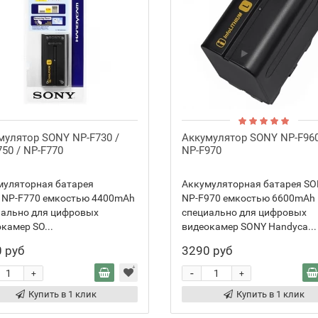
мулятор SONY NP-F730 /
Аккумулятор SONY NP-F960
750 / NP-F770
NP-F970
муляторная батарея
Аккумуляторная батарея S
 NP-F770 емкостью 4400mAh
NP-F970 емкостью 6600mAh
иально для цифровых
специально для цифровых
камер SO...
видеокамер SONY Handyca...
 руб
3290 руб
-
+
+
Купить в 1 клик
Купить в 1 клик