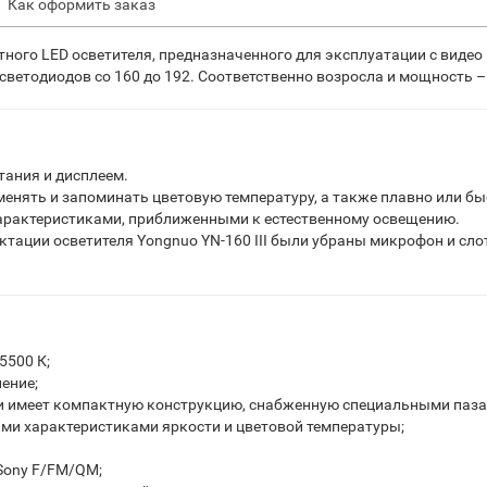
Как оформить заказ
ктного LED осветителя, предназначенного для эксплуатации с виде
ветодиодов со 160 до 192. Соответственно возросла и мощность – с
тания и дисплеем.
менять и запоминать цветовую температуру, а также плавно или бы
характеристиками, приближенными к естественному освещению.
ации осветителя Yongnuo YN-160 III были убраны микрофон и слот
5500 К;
ение;
а и имеет компактную конструкцию, снабженную специальными паза
ными характеристиками яркости и цветовой температуры;
 Sony F/FM/QM;