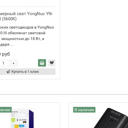
мерный свет YongNuo YN-
II (5600K)
рких светодиодов в YongNuo
0 III обеспечат световой
 мощностью до 18 Вт, а
даря ...
 руб
+
Купить в 1 клик
личии
В наличии