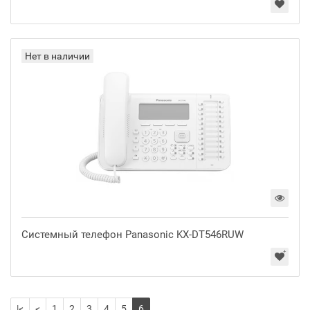
Нет в наличии
Системный телефон Panasonic KX-DT546RUW
|<
<
1
2
3
4
5
6