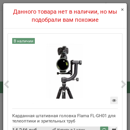
0
×
Данного товара нет в наличии, но мы
подобрали вам похожие
В наличии
7.08 магазин не работает по техническим причинам.
508-39-97
8(495)
Заказать обратный звонок
Каталог
: 0
...
Шаровые головки для штатива
Универсальная голова Benro FS20PROC Arca-Swiss Style
для фото- и видеосъемки
Карданная штативная головка Flama FL-GH01 для
телеоптики и зрительных труб
Нет в наличии
Купить в 1 клик