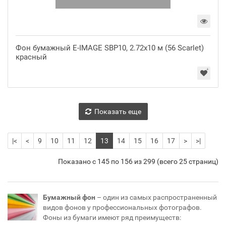
Фон бумажный E-IMAGE SBP10, 2.72х10 м (56 Scarlet)
красный
Показать еще
|<
<
9
10
11
12
13
14
15
16
17
>
>|
Показано с 145 по 156 из 299 (всего 25 страниц)
Бумажный фон
– один из самых распространенный
видов фонов у профессиональных фотографов.
Фоны из бумаги имеют ряд преимуществ: