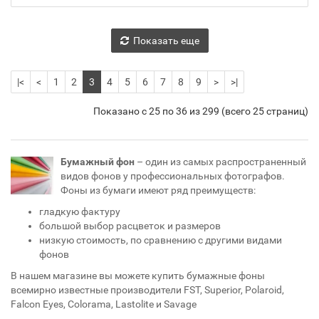
Показать еще
|<
<
1
2
3
4
5
6
7
8
9
>
>|
Показано с 25 по 36 из 299 (всего 25 страниц)
Бумажный фон
– один из самых распространенный
видов фонов у профессиональных фотографов.
Фоны из бумаги имеют ряд преимуществ:
гладкую фактуру
большой выбор расцветок и размеров
низкую стоимость, по сравнению с другими видами
фонов
В нашем магазине вы можете купить бумажные фоны
всемирно известные производители FST, Superior, Polaroid,
Falcon Eyes, Colorama, Lastolite и Savage