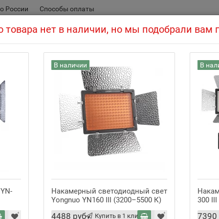
о России
Способы оплаты
 товара нет в наличии, но мы подобрали вам
В наличии
В нал
Накамерный светодиодный свет
свет
Накамерный свет
Рейтинг:
Артикул:
 YN-
Накамерный светодиодный свет
Накам
Yongnuo YN160 III (3200–5500 К)
300 II
3599 руб
Цена:
4488 руб
7390
Купить в 1 клик