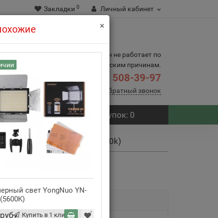
0
Закладки
Личный кабинет
×
 похожие
7.08 магазин не работает по
ичии
техническим причинам.
В наличии
508-39-97
8(495)
Заказать обратный звонок
Корзина
покупок
: 0
 YONGNUO YN160 (5500-6500k)
0 отзывов
5453
ерный свет YongNuo YN-
Накамерный светодиодны
I (5600K)
Yongnuo YN160 III (5500 К)
 руб
5254 руб
Купить в 1 клик
Купить в 1 клик