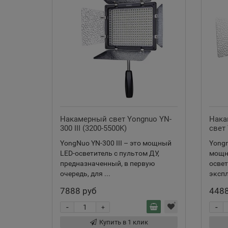
Накамерный свет Yongnuo YN-
Нака
300 III (3200-5500K)
свет 
5500 
YongNuo YN-300 III – это мощный
Yongn
LED-осветитель с пультом ДУ,
мощн
предназначенный, в первую
освет
очередь, для ...
экспл
7888 руб
4488
-
-
+
Купить в 1 клик