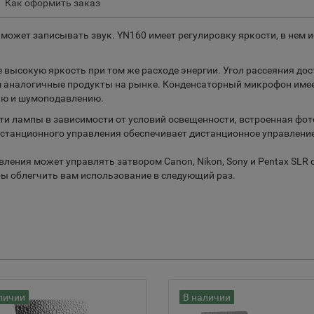
Как оформить заказ
может записывать звук. YN160 имеет регулировку яркости, в нем 
высокую яркость при том же расходе энергии. Угол рассеяния дос
ем аналогичные продукты на рынке. Конденсаторный микрофон им
елю и шумоподавлению.
и лампы в зависимости от условий освещенности, встроенная фот
истанционного управления обеспечивает дистанционное управлени
ения может управлять затвором Canon, Nikon, Sony и Pentax SLR
ы облегчить вам использование в следующий раз.
личии
В наличии