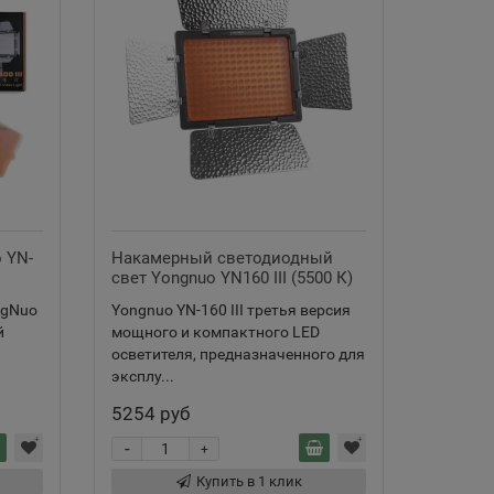
 YN-
Накамерный светодиодный
Накаме
свет Yongnuo YN160 III (5500 К)
300 Air
ngNuo
Yongnuo YN-160 III третья версия
Накамер
й
мощного и компактного LED
Air - эт
осветителя, предназначенного для
помощн
эксплу...
видеооп
5254 руб
3300 р
-
-
+
Купить в 1 клик