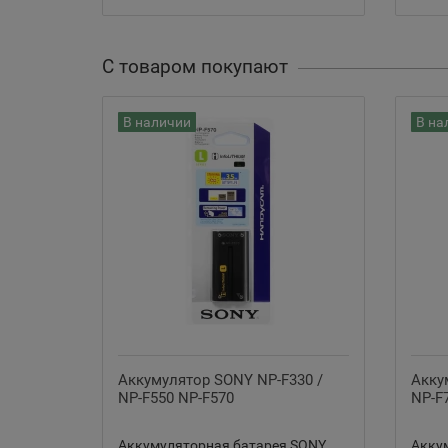
С товаром покупают
В наличии
В на
Аккумулятор SONY NP-F330 /
Акку
NP-F550 NP-F570
NP-F
Аккумуляторная батарея SONY
Акку