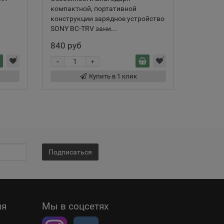
компактной, портативной
компакт
конструкции зарядное устройство
констру
SONY BC-TRV зани...
SONY BC
840 руб
870 ру
-
-
+
Купить в 1 клик
Подписаться
ия
Мы в соцсетях