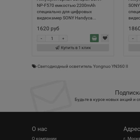
NP-F570 емкостью 2200mAh
SONY
специально для цифровых
спец
видеокамер SONY Handyca...
видео
1620 руб
1860
-
-
+
Купить в 1 клик
Светодиодный осветитель Yongnuo YN360 II
Подписк
Будьте в курсе новых акций и 
О нас
Адре
О компании
г. Моск