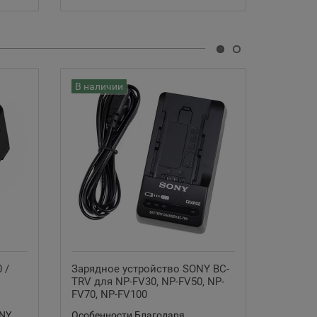
В наличии
В нали
 /
Зарядное устройство SONY BC-
Зарядн
TRV для NP-FV30, NP-FV50, NP-
V615 дл
FV70, NP-FV100
NP-F97
ONY
Особенности Благодаря
Особенн