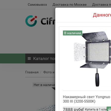
Самовывоз
Доставка по Москве
Доставка п
Данного
В наличии
Каталог
товаров
Главная
Фото и видео
Вспышки и накамерный 
Нет в наличии
Накамерный свет Yongnuo
300 III (3200-5500K)
7888 руб
Купить в 1 клик