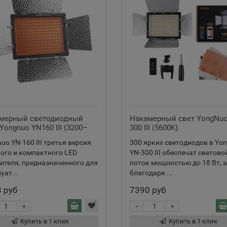
мерный светодиодный
Накамерный свет YongNuo
Yongnuo YN160 III (3200–
300 III (5600K)
К)
uo YN-160 III третья версия
300 ярких светодиодов в Yo
ого и компактного LED
YN-300 III обеспечат светово
ителя, предназначенного для
поток мощностью до 18 Вт, а
уат...
благодаря ...
 руб
7390 руб
-
+
+
Купить в 1 клик
Купить в 1 клик