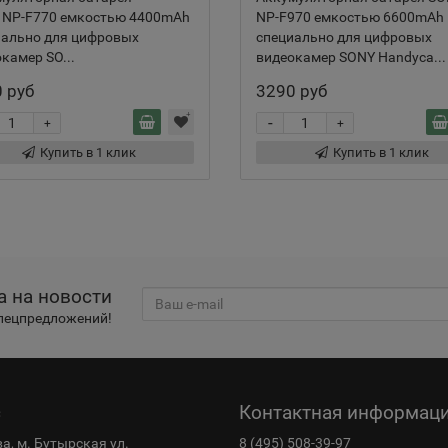
 NP-F770 емкостью 4400mAh
NP-F970 емкостью 6600mAh
иально для цифровых
специально для цифровых
камер SO...
видеокамер SONY Handyca...
 руб
3290 руб
-
+
+
Купить в 1 клик
Купить в 1 клик
а на новости
спецпредложений!
с
Контактная информац
ва, м. Бутырская ул.
8 (495) 508-39-97