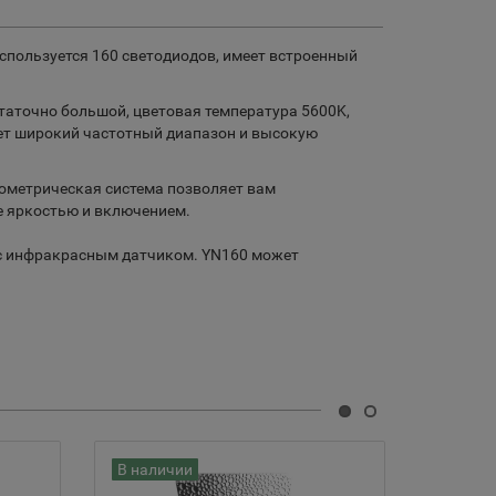
используется 160 светодиодов, имеет встроенный
таточно большой, цветовая температура 5600K,
еет широкий частотный диапазон и высокую
ометрическая система позволяет вам
е яркостью и включением.
 с инфракрасным датчиком. YN160 может
В наличии
В нали