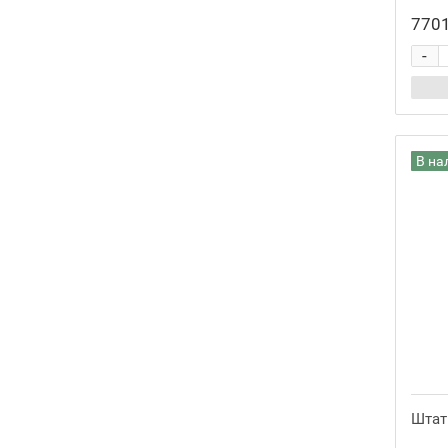
14
2
7701
15
5
-
16
5
18
3
20
5
В на
25
3
30
2
35
1
1.8
1
4.5
1
11
1
Штати