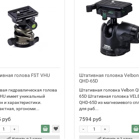
ивная голова FST VHU
Штативная головка Velbon
QHD-65D
вая гидравлическая голова
Штативная головка Velbon Q
VHU имеет уникальный
65D Штативная головка VE
н и характеристики.
QHD-65D из магнезиевого сп
ктная, эргономи...
для раб...
 руб
7594 руб
-
+
+
Купить в 1 клик
Купить в 1 клик