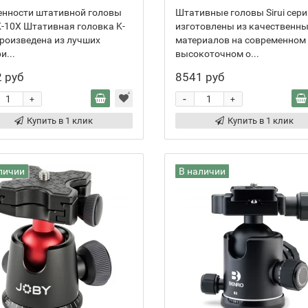
енности штативной головы
Штативные головы Sirui сери
 K-10X Штативная головка K-
изготовлены из качественн
роизведена из лучших
материалов на современном
и...
высокоточном о...
 руб
8541 руб
-
+
+
Купить в 1 клик
Купить в 1 клик
личии
В наличии