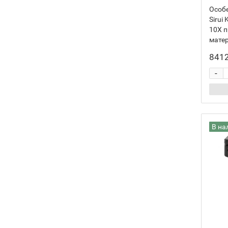
Особ
Sirui
10X п
матер
8412
-
В на