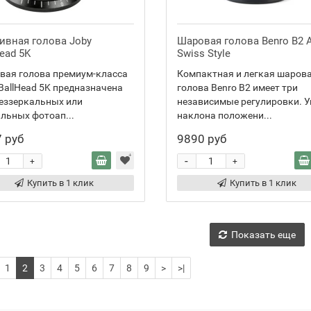
ивная голова Joby
Шаровая голова Benro B2 A
ead 5K
Swiss Style
вая голова премиум-класса
Компактная и легкая шаров
BallHead 5K предназначена
голова Benro B2 имеет три
еззеркальных или
независимые регулировки. У
льных фотоап...
наклона положени...
 руб
9890 руб
-
+
+
Купить в 1 клик
Купить в 1 клик
Показать еще
1
2
3
4
5
6
7
8
9
>
>|