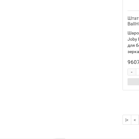
Штат
BallH
Шаро
Joby 
для б
зерка
9607
-
|<
<