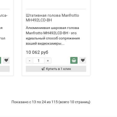
rca-
Штативная голова Manfrotto
MH492LCD-BH
ая
Алюминиевая шаровая голова
Manfrotto MH492LCD-BH - это
гол
идеальный способ сопряжения
вашей видеокамеры...
10 062 руб
-
+
Купить в 1 клик
Показано с 13 по 24 из 115 (всего 10 страниц)