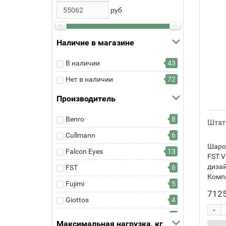
руб
Наличие в магазине
В наличии
43
Нет в наличии
72
Производитель
Benro
8
Штат
Cullmann
6
Шаро
Falcon Eyes
13
FST 
дизай
FST
6
Компа
Fujimi
5
7125
Giottos
4
-
Gitzo
5
Максимальная нагрузка, кг