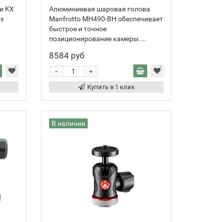
и KX
Алюминиевая шаровая голова
ых
Manfrotto MH490-BH обеспечивает
быстрое и точное
позиционирование камеры....
8584 руб
-
+
Купить в 1 клик
В наличии