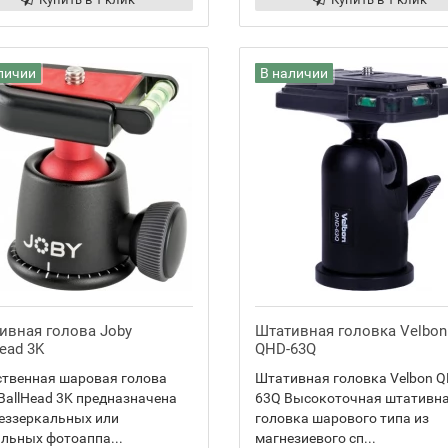
личии
В наличии
ивная голова Joby
Штативная головка Velbon
ead 3K
QHD-63Q
ственная шаровая голова
Штативная головка Velbon Q
BallHead 3K предназначена
63Q Высокоточная штативн
еззеркальных или
головка шарового типа из
льных фотоаппа...
магнезиевого сп...