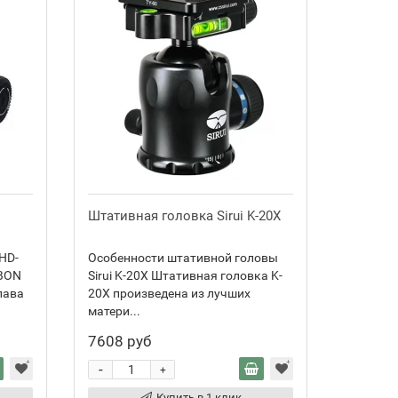
Штативная головка Sirui K-20X
HD-
Особенности штативной головы
LBON
Sirui K-20X Штативная головка K-
лава
20X произведена из лучших
матери...
7608 руб
-
+
Купить в 1 клик