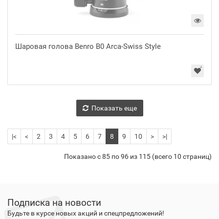
Шаровая голова Benro B0 Arca-Swiss Style
Показать еще
|<
<
2
3
4
5
6
7
8
9
10
>
>|
Показано с 85 по 96 из 115 (всего 10 страниц)
Подписка на новости
Будьте в курсе новых акций и спецпредложений!