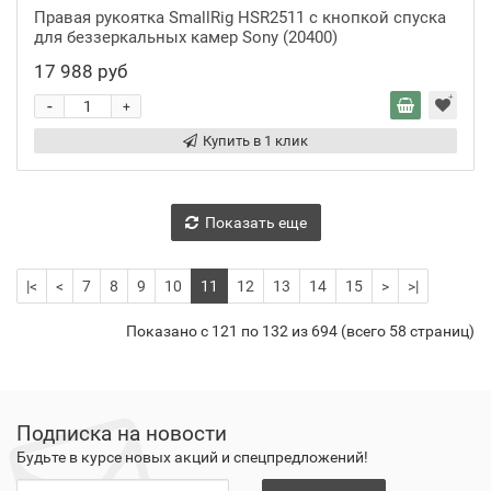
Правая рукоятка SmallRig HSR2511 с кнопкой спуска
для беззеркальных камер Sony (20400)
17 988 руб
-
+
Купить в 1 клик
Показать еще
|<
<
7
8
9
10
11
12
13
14
15
>
>|
Показано с 121 по 132 из 694 (всего 58 страниц)
Подписка на новости
Будьте в курсе новых акций и спецпредложений!