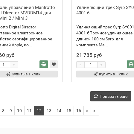
оль управления Manfrotto
Удлиняющий трек Syrp SY0
al Director MVDDM14 для
4001-6
Mini 2 / Mini 3
tto Digital Director
Удлиняющий трек Syrp SY001
твенное электронное
4001-6Прочное удлиняющее 
ойство сертифицированное
длиной 100 см Syrp для
нией Apple, ко...
комплекта Ma...
60 руб
21 785 руб
-
+
+
Купить в 1 клик
Купить в 1 клик
Показать еще
8
9
10
11
12
13
14
15
16
>
>|