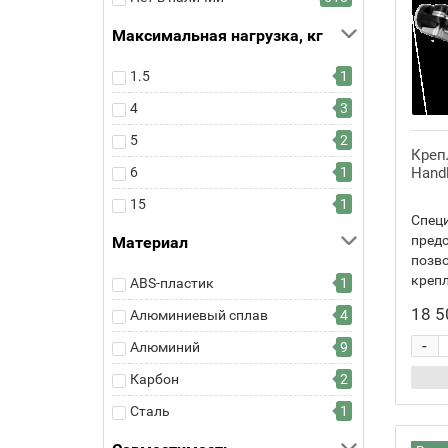
Flama
5
Максимальная нагрузка, кг
FST
7
Fujimi
5
1.5
1
Godox
6
4
3
GreenBean
58
5
2
Креп
JJC
1
6
1
Handl
JMARY
1
15
1
Спец
Kamerar
1
предс
Материал
позво
Manfrotto
41
крепл
ABS-пластик
1
Moza
12
18 5
Алюминиевый сплав
4
NanGuang
2
-
Алюминий
9
NoName
5
Карбон
2
Novoflex
4
Сталь
1
Sevenoak
2