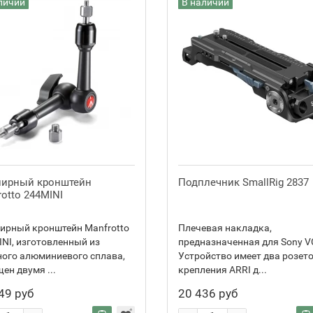
личии
В наличии
ирный кронштейн
Подплечник SmallRig 2837
otto 244MINI
ирный кронштейн Manfrotto
Плечевая накладка,
NI, изготовленный из
предназначенная для Sony V
ого алюминиевого сплава,
Устройство имеет два розет
ен двумя ...
крепления ARRI д...
49 руб
20 436 руб