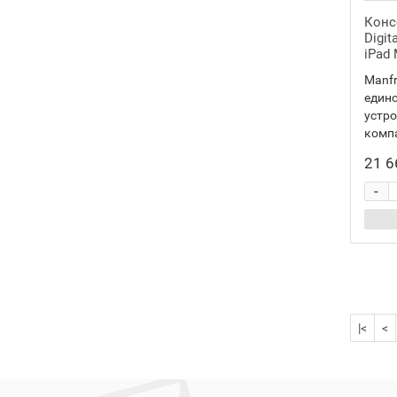
Конс
Digit
iPad 
Manfro
единс
устр
компа
21 6
-
|<
<