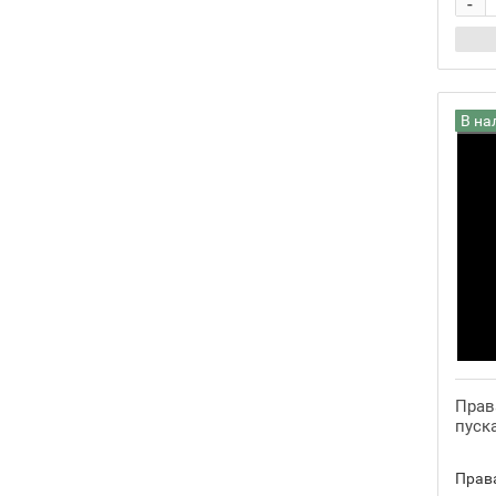
-
ZHIYUN
26
В на
Права
пуска
Права