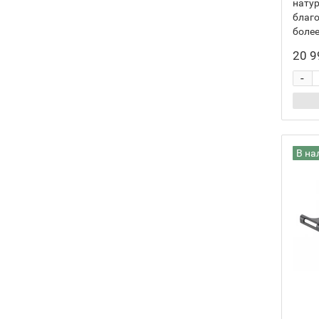
натур
благо
более
20 9
-
В на