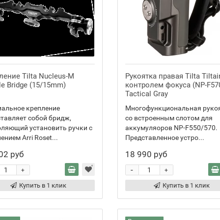
ление Tilta Nucleus-M
Рукоятка правая Tilta Tiltai
e Bridge (15/15mm)
контролем фокуса (NP-F57
Tactical Gray
иальное крепление
Многофункциональная руко
тавляет собой бридж,
со встроенным слотом для
ляющий установить ручки с
аккумуляоров NP-F550/570.
ением Arri Roset...
Представленное устро...
02 руб
18 990 руб
-
+
+
Купить в 1 клик
Купить в 1 клик