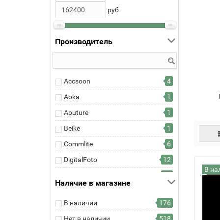
руб
Производитель
Accsoon
4
Aoka
1
Aputure
1
Beike
1
Commlite
6
DigitalFoto
12
В на
DJI
11
Наличие в магазине
Falcon Eyes
7
В наличии
176
Feiyu
13
Нет в наличии
518